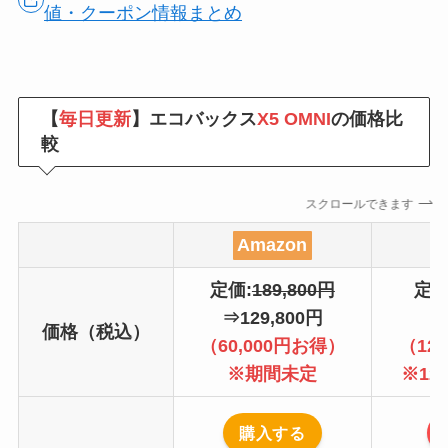
値・クーポン情報まとめ
【
毎日更新
】エコバックス
X5 OMNI
の価格比
較
スクロールできます
Amazon
定価:
189,800円
定価
⇒129,800円
⇒
価格（税込）
（60,000円お得）
（12
※期間未定
※12/
購入する