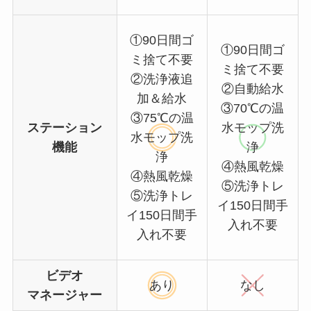
①90日間ゴ
①90日間ゴ
ミ捨て不要
ミ捨て不要
②洗浄液追
②自動給水
加＆給水
③70℃の温
③75℃の温
ステーション
水モップ洗
水モップ洗
機能
浄
浄
④熱風乾燥
④熱風乾燥
⑤洗浄トレ
⑤洗浄トレ
イ150日間手
イ150日間手
入れ不要
入れ不要
ビデオ
あり
なし
マネージャー