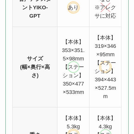
ントYIKO-
あり
※アレク
GPT
サに対応
【本体】
【本体】
319×346
353×351.
×95mm
サイズ
5×98mm
【ステー
(幅×奥行×高
【ステー
ション】
さ)
ション】
394×443
350×477
×527.5m
×533mm
m
【本体】
【本体】
5.3kg
4.3kg