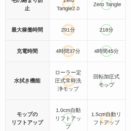
毛の絡まり防
Zero
Zero Tangle
止
Tangle2.0
最大稼働時間
291分
218分
充電時間
4時間37分
4時間45分
ローラー定
回転加圧式
水拭き機能
圧式常時洗
モップ
浄モップ
1.0cm自動
モップの
1.5cm自動リ
リフトアッ
リフトアップ
フトアップ
プ