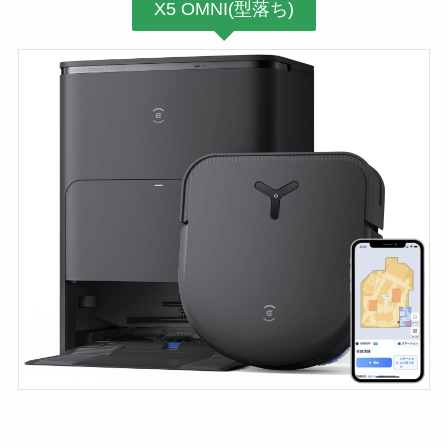
X5 OMNI(型落ち)