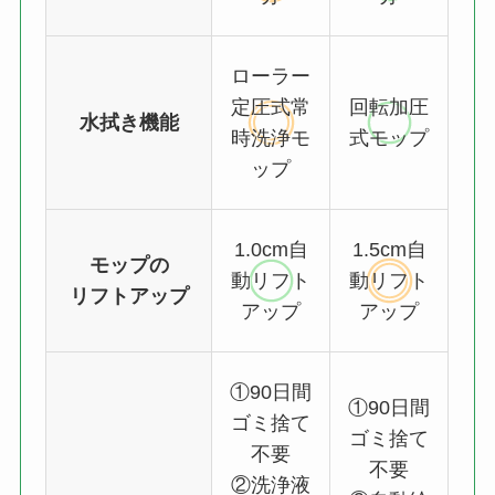
ローラー
定圧式常
回転加圧
水拭き機能
時洗浄モ
式モップ
ップ
1.0cm自
1.5cm自
モップの
動リフト
動リフト
リフトアップ
アップ
アップ
①90日間
①90日間
ゴミ捨て
ゴミ捨て
不要
不要
②洗浄液