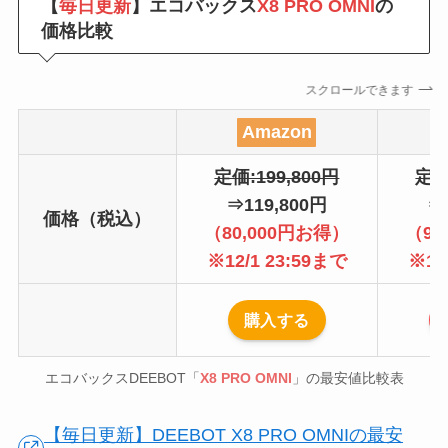
【
毎日更新
】エコバックス
X8 PRO OMNI
の
価格比較
スクロールできます
Amazon
定価:199,800円
定価
⇒119,800円
⇒
価格（税込）
（80,000円お得）
（90
※12/1 23:59まで
※12
購入する
エコバックスDEEBOT「
X8 PRO OMNI
」の最安値比較表
【毎日更新】DEEBOT X8 PRO OMNIの最安