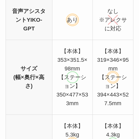
音声アシスタ
なし
ントYIKO-
あり
※アレクサ
GPT
に対応
【本体】
【本体】
353×351.5×
319×346×95
サイズ
98mm
mm
(幅×奥行×高
【ステーシ
【ステーシ
さ)
ョン】
ョン】
350×477×53
394×443×52
3mm
7.5mm
【本体】
【本体】
5.3kg
4.3kg