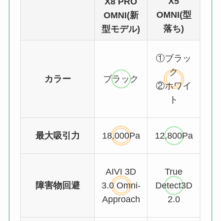
X5
X8 PRO
OMNI(型
OMNI(新
落ち)
型モデル)
①ブラッ
ク
カラー
ブラック
②ホワイ
ト
最大吸引力
18,000Pa
12,800Pa
AIVI 3D
True
障害物回避
3.0 Omni-
Detect3D
Approach
2.0