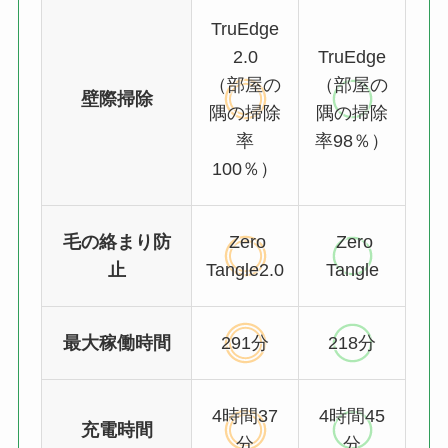
TruEdge
2.0
TruEdge
（部屋の
（部屋の
壁際掃除
隅の掃除
隅の掃除
率
率98％）
100％）
毛の絡まり防
Zero
Zero
止
Tangle2.0
Tangle
最大稼働時間
291分
218分
4時間37
4時間45
充電時間
分
分