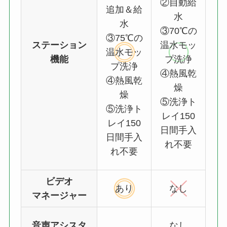
②自動給
追加＆給
水
水
③70℃の
③75℃の
ステーション
温水モッ
温水モッ
機能
プ洗浄
プ洗浄
④熱風乾
④熱風乾
燥
燥
⑤洗浄ト
⑤洗浄ト
レイ150
レイ150
日間手入
日間手入
れ不要
れ不要
ビデオ
あり
なし
マネージャー
音声アシスタ
なし