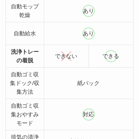
自動モップ
あり
乾燥
自動給水
あり
洗浄トレー
できない
できる
の着脱
自動ゴミ収
集ドック/収
紙パック
集方法
自動ゴミ収
集おやすみ
対応
モード
排気の清浄