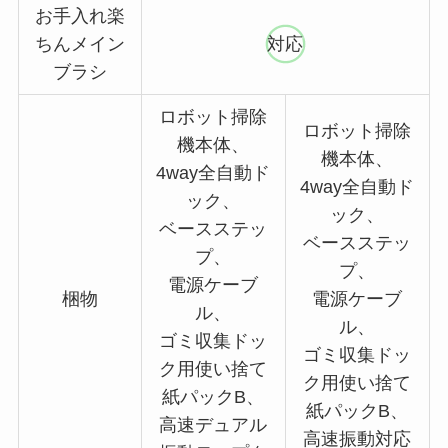
お手入れ楽
ちんメイン
対応
ブラシ
ロボット掃除
ロボット掃除
機本体、
機本体、
4way全自動ド
4way全自動ド
ック、
ック、
ベースステッ
ベースステッ
プ、
プ、
電源ケーブ
梱物
電源ケーブ
ル、
ル、
ゴミ収集ドッ
ゴミ収集ドッ
ク用使い捨て
ク用使い捨て
紙パックB、
紙パックB、
高速デュアル
高速振動対応