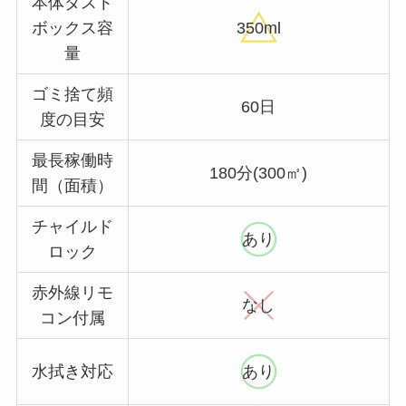
本体ダスト
ボックス容
350ml
量
ゴミ捨て頻
60日
度の目安
最長稼働時
180分(300㎡)
間（面積）
チャイルド
あり
ロック
赤外線リモ
なし
コン付属
水拭き対応
あり