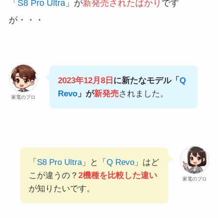
「
S8 Pro Ultra
」が
新発売されたばかり
です
が・・・
2023年12月8日
に新たなモデル「
Q
Revo
」が
新発売
されました。
家電のプロ
「
S8 Pro Ultra
」と「
Q Revo
」はど
こが違うの？
2機種を比較した違い
家電のプロ
が知りたいです。