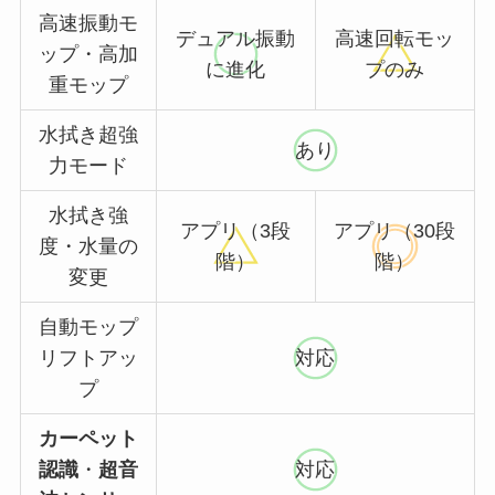
高速振動モ
デュアル振動
高速回転モッ
ップ・高加
に進化
プのみ
重モップ
水拭き超強
あり
力モード
水拭き強
アプリ（3段
アプリ（30段
度・水量の
階）
階）
変更
自動モップ
リフトアッ
対応
プ
カーペット
認識
・
超音
対応