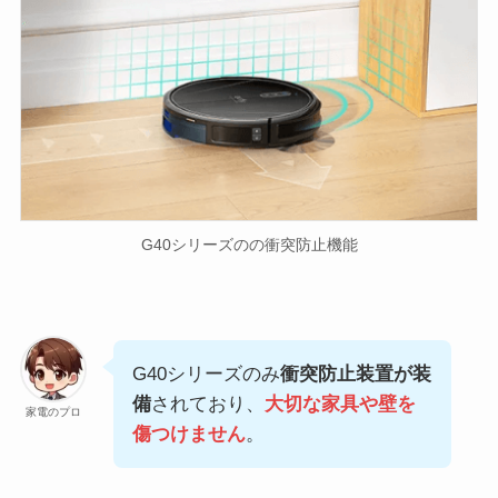
G40シリーズのの衝突防止機能
G40シリーズのみ
衝突防止装置が装
備
されており、
大切な家具や壁を
家電のプロ
傷つけません
。