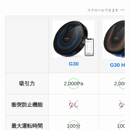
スクロールできます
G30
G30 Hyb
吸引力
2,000Pa
2,000
衝突防止機能
なし
なし
最大運転時間
100分
100