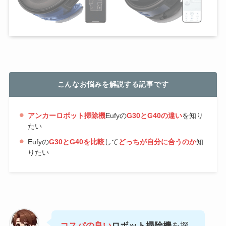
こんなお悩みを解説する記事です
アンカーロボット掃除機
Eufyの
G30とG40の違い
を知り
たい
Eufyの
G30とG40を比較
して
どっちが自分に合うのか
知
りたい
コスパの良い
ロボット掃除機
を探