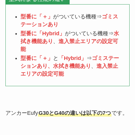
型番に「＋」
がついている機種⇒
ゴミス
テーションあり
型番に「Hybrid」
がついている機種⇒
水
拭き機能あり
、
進入禁止エリアの設定可
能
型番に「＋」
と
「Hybrid」
⇒
ゴミステー
ションあり、水拭き機能あり
、
進入禁止
エリアの設定可能
アンカーEufy
G30とG40の違いは以下の7つ
です。