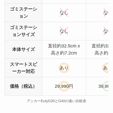
ゴミステーシ
なし
なし
ョン
ゴミステーシ
なし
なし
ョンサイズ
直径約32.5cm x
直径約32.5
本体サイズ
高さ約7.2cm
高さ約7.
スマートスピ
あり
あり
ーカー対応
価格（税込）
29,990円
39,99
アンカーEufyG30とG40の違い比較表