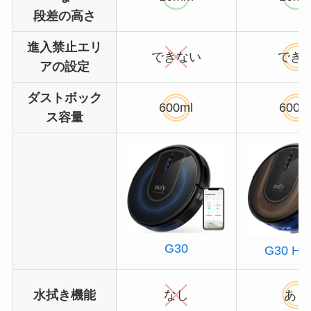
段差の高さ
進入禁止エリ
できない
でき
アの設定
ダストボック
600ml
600m
ス容量
G30
G30 Hyb
水拭き機能
なし
あり