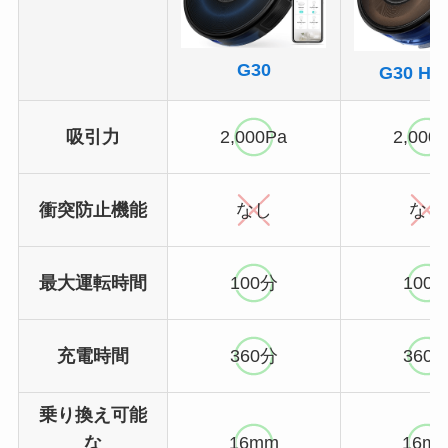
G30
G30 Hyb
吸引力
2,000Pa
2,000
衝突防止機能
なし
なし
最大運転時間
100分
100
充電時間
360分
360
乗り換え可能
な
16mm
16m