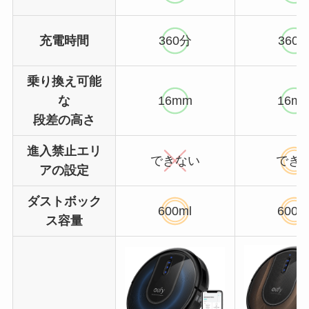
充電時間
360分
360
乗り換え可能
な
16mm
16m
段差の高さ
進入禁止エリ
できない
でき
アの設定
ダストボック
600ml
600m
ス容量