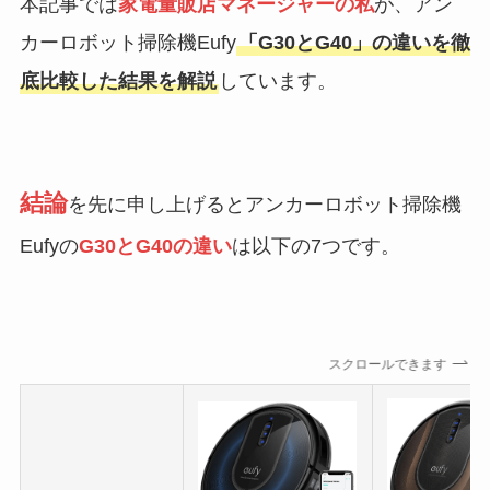
本記事では
家電量販店マネージャーの私
が、アン
カーロボット掃除機Eufy
「G30とG40」の違いを徹
底比較した結果を解説
しています。
結論
を先に申し上げるとアンカーロボット掃除機
Eufyの
G30とG40の違い
は以下の7つです。
スクロールできます