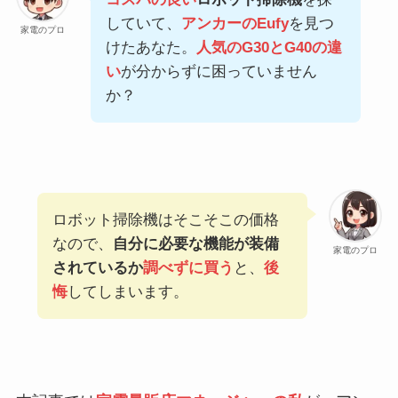
していて、
アンカーのEufy
を見つ
家電のプロ
けたあなた。
人気のG30とG40の違
い
が分からずに困っていません
か？
ロボット掃除機はそこそこの価格
なので、
自分に必要な機能が装備
家電のプロ
されているか
調べずに買う
と、
後
悔
してしまいます。