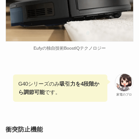
Eufyの独自技術BoostIQテクノロジー
G40シリーズのみ
吸引力を4段階か
ら調節可能
です。
家電のプロ
衝突防止機能